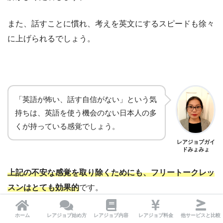
また、話すことに慣れ、考えを英文にするスピードも徐々
に上げられるでしょう。
「英語が怖い、話す自信がない」という気
持ちは、英語を使う機会のない日本人の多
くが持っている感覚でしょう。
レアジョブガイ
ドみょみょ
上記の不安な感覚を取り除くためにも、フリートークレッ
スンはとても効果的
です。
フリートークをすることで、自分の英語がコミュニケーシ
ホーム
レアジョブ始め方
レアジョブ内容
レアジョブ料金
他サービスと比較